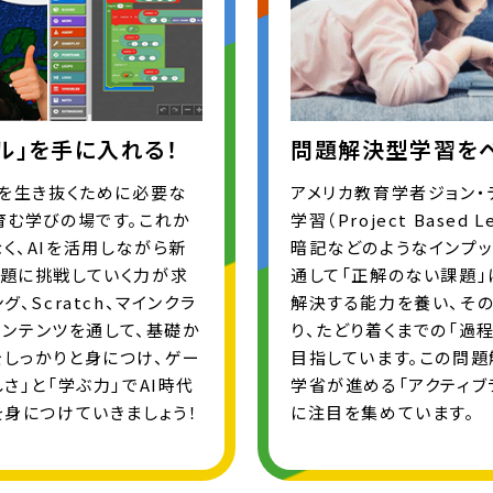
ル」を手に入れる！
問題解決型学習をベ
代を生き抜くために必要な
アメリカ教育学者ジョン
育む学びの場です。これか
学習（Project Based
く、AIを活用しながら新
暗記などのようなインプッ
課題に挑戦していく力が求
通して「正解のない課題」
、Scratch、マインクラ
解決する能力を養い、その
るコンテンツを通して、基礎か
り、たどり着くまでの「過
しっかりと身につけ、ゲー
目指しています。この問題
さ」と「学ぶ力」でAI時代
学省が進める「アクティブ
を身につけていきましょう！
に注目を集めています。