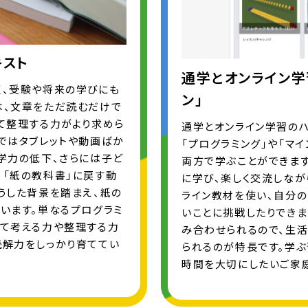
キスト
通学とオンライン学
く、受験や将来の学びにも
ン」
は、文章をただ読むだけで
て整理する力がより求めら
通学とオンライン学習のハ
ではタブレットや動画ばか
「プログラミング」や「マ
学力の低下、さらには子ど
両方で学ぶことができま
、「紙の教科書」に戻す動
に学び、楽しく交流しなが
うした背景を踏まえ、紙の
ライン教材を使い、自分の
います。単なるプログラミ
いことに挑戦したりでき
して考える力や整理する力
み合わせられるので、生
読解力をしっかり育ててい
られるのが特長です。学
時間を大切にしたいご家庭