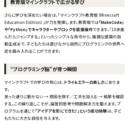
教育版マインクラフトで広がる学び
さらに学びを深めたい場合は、「マインクラフト教育版（Minecraft
Education Edition）」が力を発揮します。教育版では
「MakeCode」
や「Python」でキャラクターやブロックを直接操作
できます。「10歩進
んだらジャンプする」といったシンプルな命令から、複雑な建築の自
動生成まで、子どもたちは遊びながら自然にプログラミングの世界へ
足を踏み入れることができます。
“プログラミング脳”が育つ瞬間
マインクラフトでの学びの核心は、
トライ＆エラーの楽しさ
にありま
す。
思った通りに動かない → 原因を探す／工夫を加える → 結果を確認
する。この繰り返しこそが、論理的思考や問題解決力を鍛えます。プ
ログラムを通じて
「アイデアを形にできた！」という成功体験
は、子ど
もたちに大きな自信を与えます。