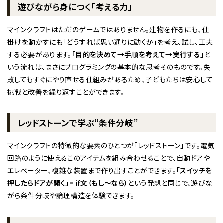
遊びながら身につく「考える力」
マインクラフトはただのゲームではありません。建物を作るにも、仕
掛けを動かすにも「どうすれば思い通りに動くか」を考え、試し、工夫
する必要があります。
「目的を決めて→手順を考えて→実行する」
と
いう流れは、まさにプログラミングの基本的な思考そのものです。失
敗してもすぐにやり直せる仕組みがあるため、子どもたちは安心して
挑戦と改善を繰り返すことができます。
レッドストーンで学ぶ“条件分岐”
マインクラフトの特徴的な要素のひとつが「レッドストーン」です。電気
回路のように使えるこのアイテムを組み合わせることで、自動ドアや
エレベーター、複雑な装置まで作り出すことができます。
「スイッチを
押したらドアが開く」= if文（もし〜なら）
という発想と同じで、遊びな
がら条件分岐や論理構造を体験できます。