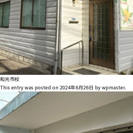
和光市校
This entry was posted on
2024年6月26日
by
wpmaster
.