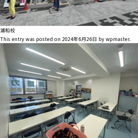
浦和校
This entry was posted on
2024年6月26日
by
wpmaster
.