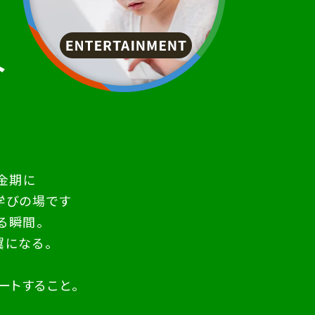
合
は
。
金期に
学びの場です
る瞬間。
翼になる。
ートすること。