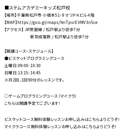
■
ステムアカデミーキッズ松戸校
【場所】千葉県松戸市 小根本51-9 マツドＫビル４階
【MAP】https://goo.gl/maps/YeiTpsrEVMV3n5ce
【アクセス】 JR常磐線 / 松戸駅より徒歩7分
新京成電鉄 / 松戸駅より徒歩7分
【開講コース・スケジュール】
●ビスケットプログラミングコース
土曜日:09:00-10:30
日曜日:13:15-14:45
※月2回、1回90分のレッスンです。
◯ゲームプログラミングコース（マイクラ）
こちらは開講予定でございます！
ビスケットコース無料体験レッスンお申し込みは
こちら
よりどうぞ！
マイクラコース無料体験レッスンお申し込みは
こちら
よりどうぞ！