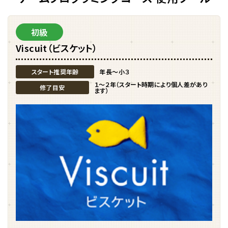
初級
Viscuit（ビスケット）
スタート推奨年齢
年長〜小３
１〜２年（スタート時期により個人差があり
修了目安
ます）